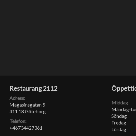
Restaurang 2112
Öppetti
Adress:
Middag
Magasinsgatan 5
Måndag-to
411 18 Göteborg
Söndag
Telefon:
Fredag
+46734427361
Lördag