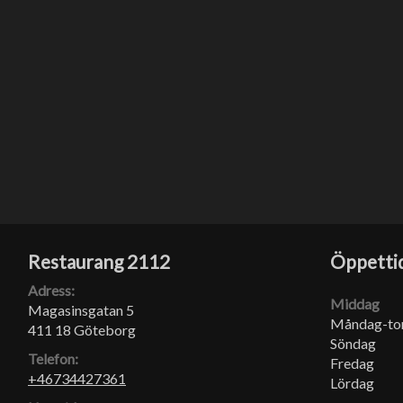
Restaurang 2112
Öppetti
Adress:
Middag
Magasinsgatan 5
Måndag-to
411 18 Göteborg
Söndag
Telefon:
Fredag
+46734427361
Lördag